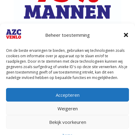
Beheer toestemming
Uitleg dat er “voornamelijk”(73% 2025)
Om de beste ervaringen te bieden, gebruiken wij technologieën zoals
mannen komen
cookies om informatie over je apparaat op te slaan en/of te
Spoor 2: het vergeten deel van het AZC-plan
raadplegen. Door in te stemmen met deze technologieën kunnen wij
Het college van Venlo zegt dat er in Bethanië
gegevens zoals surfgedrag of unieke ID's op deze site verwerken. Als je
geen toestemming geeft of uw toestemming intrekt, kan dit een
géén spoor 2 komt. Dat klinkt geruststellend,
nadelige invloed hebben op bepaalde functies en mogelijkheden.
maar klopt niet met de praktijk. Wat is spoor 2? -
Spoor 1: normale procedure – asielaanvraag,
beoordeling door IND, daarna...
Accepteren
Weigeren
« Vorige Pagina
Volgende Pagina »
Bekijk voorkeuren