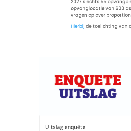
2027 slechts 55 opvangple
opvanglocatie van 600 asi
vragen op over proportional
Hierbij
de toelichting van
Uitslag enquête