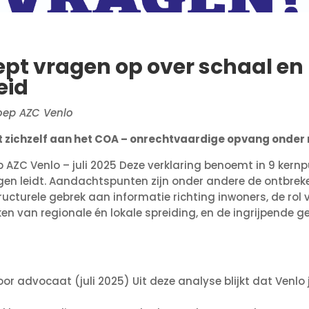
ept vragen op over schaal en
eid
oep AZC Venlo
t zichzelf aan het COA – onrechtvaardige opvang onde
ep AZC Venlo – juli 2025 Deze verklaring benoemt in 9 ke
rgen leidt. Aandachtspunten zijn onder andere de ontbre
cturele gebrek aan informatie richting inwoners, de rol 
en van regionale én lokale spreiding, en de ingrijpende g
oor advocaat (juli 2025) Uit deze analyse blijkt dat Venlo 