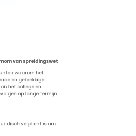
r mom van spreidingswet
rnpunten waarom het
kende en gebrekkige
van het college en
evolgen op lange termijn
juridisch verplicht is om