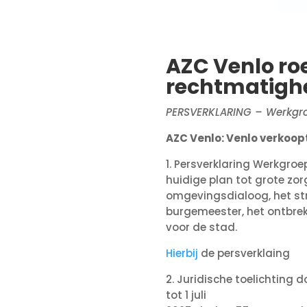
AZC Venlo ro
rechtmatigh
PERSVERKLARING – Werkgr
AZC Venlo: Venlo verkoop
1. Persverklaring Werkgro
huidige plan tot grote zo
omgevingsdialoog, het stru
burgemeester, het ontbrek
voor de stad.
Hierbij
de persverklaing
2. Juridische toelichting d
tot 1 juli