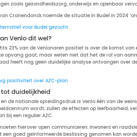
ingen zoals gezondheidszorg, onderwijs en openbaar vervo
van Cranendonck noemde de situatie in Budel in 2024 ‘o
ternatief voor Budel gezocht
an Venlo dit wel?
lechts 23% van de Venlonaren positief is over de komst va
ijke opvang gaat, maar weten niet dat het de rol van aa
raad heeft nog geen duidelijke analyse ontvangen over d
g positiviteit over AZC-plan
tot duidelijkheid
 en de nationale spreidingsdruk is Venlo één van de wein
ldcentrum wordt, zullen de effecten op leefbaarheid, vei
an bij een regulier AZC.
oeten hierover open communiceren. Inwoners en raadsl
dat een goed geïnformeerde beslissing genomen kan worde