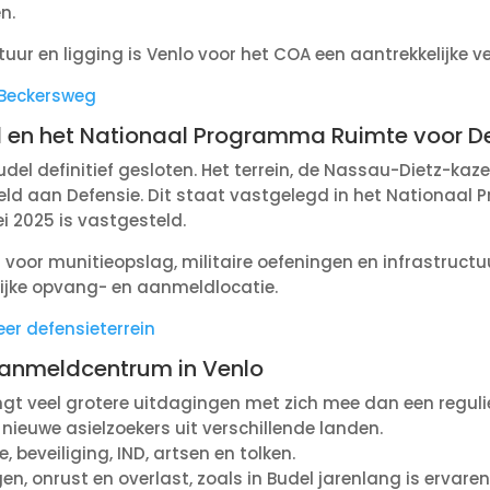
n.
tuur en ligging is Venlo voor het COA een aantrekkelijke v
 Beckersweg
el en het Nationaal Programma Ruimte voor D
udel definitief gesloten. Het terrein, de Nassau-Dietz-kaz
eld aan Defensie. Dit staat vastgelegd in het Nationaa
i 2025 is vastgesteld.
 voor munitieopslag, militaire oefeningen en infrastructuu
lijke opvang- en aanmeldlocatie.
er defensieterrein
 aanmeldcentrum in Venlo
t veel grotere uitdagingen met zich mee dan een reguli
nieuwe asielzoekers uit verschillende landen.
, beveiliging, IND, artsen en tolken.
en, onrust en overlast, zoals in Budel jarenlang is ervaren