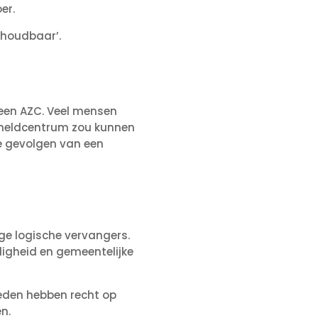
er.
nhoudbaar’.
n een AZC. Veel mensen
nmeldcentrum zou kunnen
e gevolgen van een
ige logische vervangers.
ligheid en gemeentelijke
eden hebben recht op
n.