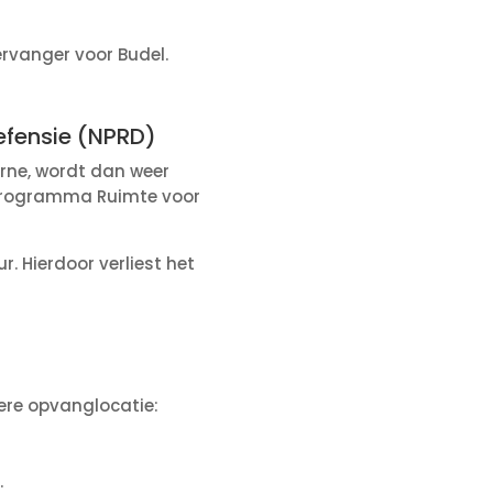
ervanger voor Budel.
efensie (NPRD)
erne, wordt dan weer
l Programma Ruimte voor
r. Hierdoor verliest het
ere opvanglocatie:
.