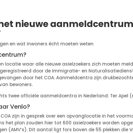
 het nieuwe aanmeldcentrum
?
olgen en wat inwoners écht moeten weten
centrum?
 locatie waar alle nieuwe asielzoekers zich moeten meld
 geregistreerd door de Immigratie- en Naturalisatiediens
opgevangen door het COA. Aanmeldcentra zijn drukbezochte
 van bewoners.
hts twee officiële aanmeldcentra in Nederland: Ter Apel (
aar Venlo?
COA zijn in gesprek over een opvanglocatie in het voorma
ns het plan zouden hier tot 600 asielzoekers worden op
n (AMV’s). Dit aantal ligt fors boven de 55 plekken die 