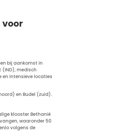
 voor
en bij aankomst in
t (IND), medisch
 en intensieve locaties
noord) en Budel (zuid).
lige klooster Bethanië
gevangen, waaronder 50
Venlo volgens de