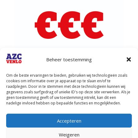
Beheer toestemming
Om de beste ervaringen te bieden, gebruiken wij technologieën zoals
Financieel overzicht demonstratie
cookies om informatie over je apparaat op te slaan en/of te
Dankzij de geweldige steun van iedereen die
raadplegen. Door in te stemmen met deze technologieën kunnen wij
heeft bijgedragen aan de actie, hebben we de
gegevens zoals surfgedrag of unieke ID's op deze site verwerken. Als je
geen toestemming geeft of uw toestemming intrekt, kan dit een
demonstratie niet alleen succesvol kunnen
nadelige invloed hebben op bepaalde functies en mogelijkheden.
organiseren, maar zelfs met een klein positief
resultaat kunnen afsluiten. Iedereen ontzettend
bedankt voor jullie...
Accepteren
Weigeren