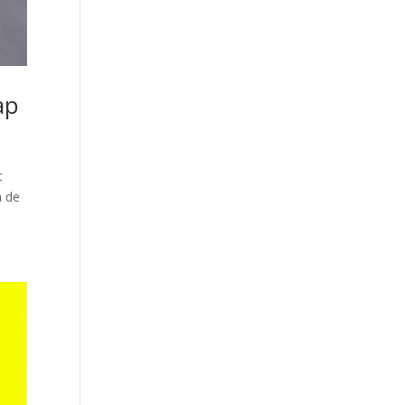
ap
t
n de