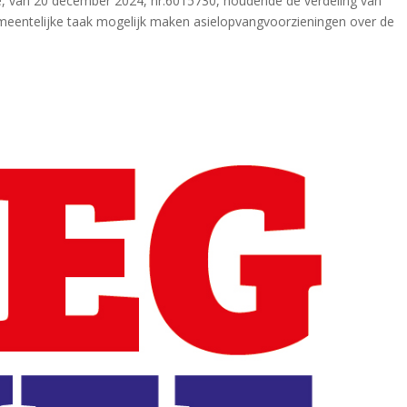
tie, van 20 december 2024, nr.6015730, houdende de verdeling van
meentelijke taak mogelijk maken asielopvangvoorzieningen over de