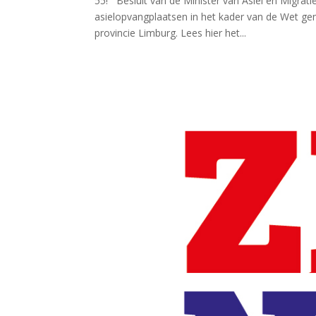
55! Besluit van de Minister van Asiel en Migra
asielopvangplaatsen in het kader van de Wet ge
provincie Limburg. Lees hier het...